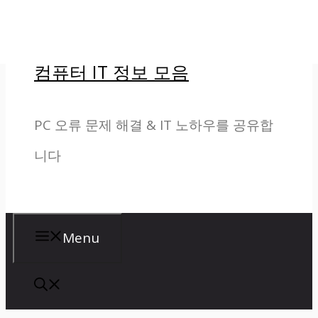
컨
텐
컴퓨터 IT 정보 모음
츠
로
PC 오류 문제 해결 & IT 노하우를 공유합
건
니다
너
뛰
기
Menu