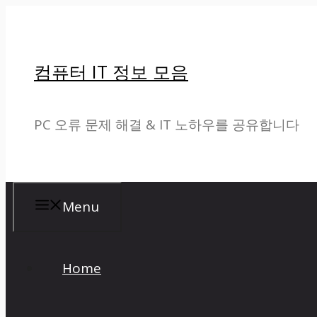
컨
텐
컴퓨터 IT 정보 모음
츠
로
PC 오류 문제 해결 & IT 노하우를 공유합니다
건
너
뛰
Menu
기
Home