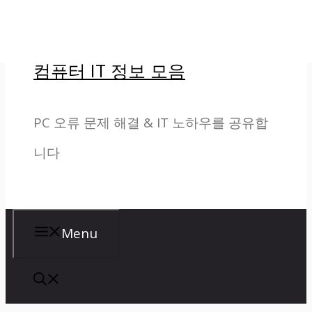
컨
텐
컴퓨터 IT 정보 모음
츠
로
PC 오류 문제 해결 & IT 노하우를 공유합
건
니다
너
뛰
기
Menu