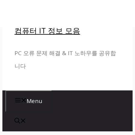
컨
텐
컴퓨터 IT 정보 모음
츠
로
PC 오류 문제 해결 & IT 노하우를 공유합
건
니다
너
뛰
기
Menu