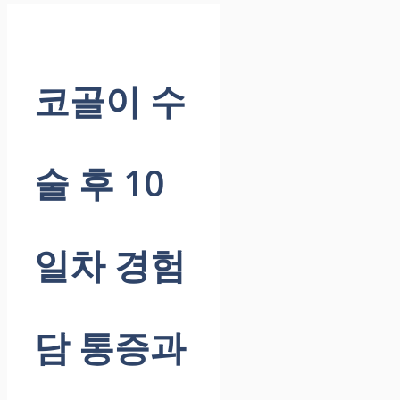
코골이 수
술 후 10
일차 경험
담 통증과