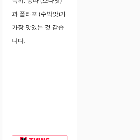
특히, 뽕따 (소다맛)
과 폴라포 (수박맛)가
가장 맛있는 것 같습
니다.