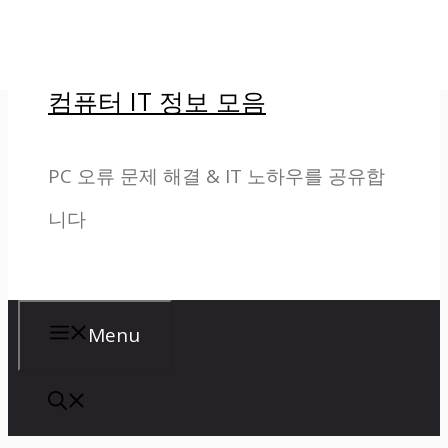
컨
텐
컴퓨터 IT 정보 모음
츠
로
PC 오류 문제 해결 & IT 노하우를 공유합
건
니다
너
뛰
기
Menu