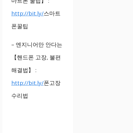
마트폰 꿀팁
】
:
http://bit.ly/
스마트
폰꿀팁
–
엔지니어만 안다는
【
핸드폰 고장
,
불편
해결법
】
:
http://bit.ly/
폰고장
수리법