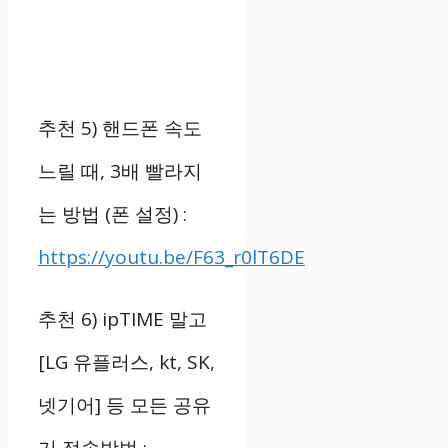
추천
5)
핸드폰 속도
느릴 때
, 3
배 빨라지
는 방법
(
폰 설정
) :
https://youtu.be/F63_r0lT6DE
추천
6) ipTIME
말고
[LG
유플러스
, kt, SK,
넷기어
]
등 모든 공유
기 접속방법
: