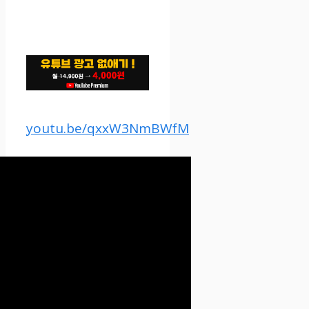
youtu.be/qxxW3NmBWfM