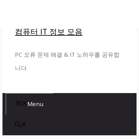
컨
텐
컴퓨터 IT 정보 모음
츠
로
PC 오류 문제 해결 & IT 노하우를 공유합
건
니다
너
뛰
기
Menu