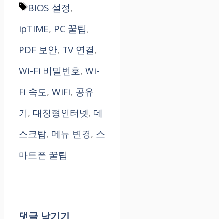
태
BIOS 설정
,
그
ipTIME
,
PC 꿀팁
,
PDF 보안
,
TV 연결
,
Wi-Fi 비밀번호
,
Wi-
Fi 속도
,
WiFi
,
공유
기
,
대칭형인터넷
,
데
스크탑
,
메뉴 변경
,
스
마트폰 꿀팁
댓글 남기기