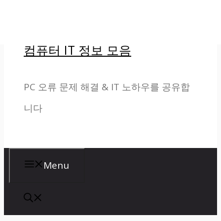
컨
텐
컴퓨터 IT 정보 모음
츠
로
PC 오류 문제 해결 & IT 노하우를 공유합
건
니다
너
뛰
기
Menu