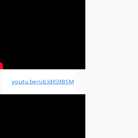
youtu.be/uILldlG9BSM