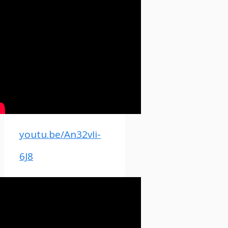
youtu.be/An32vIi-
6J8