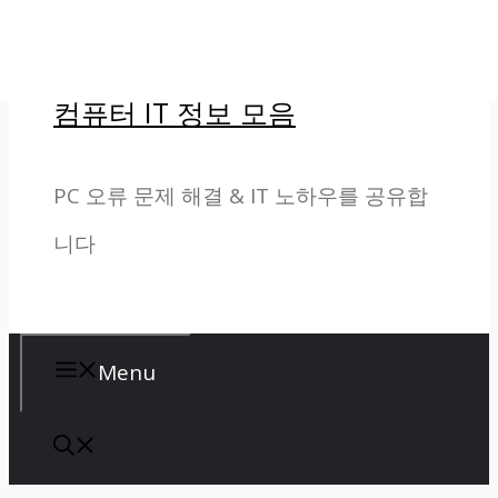
컨
텐
컴퓨터 IT 정보 모음
츠
로
PC 오류 문제 해결 & IT 노하우를 공유합
건
니다
너
뛰
기
Menu