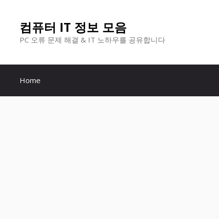
컨
컴퓨터 IT 정보 모음
텐
PC 오류 문제 해결 & IT 노하우를 공유합니다
츠
로
Home
건
너
뛰
기