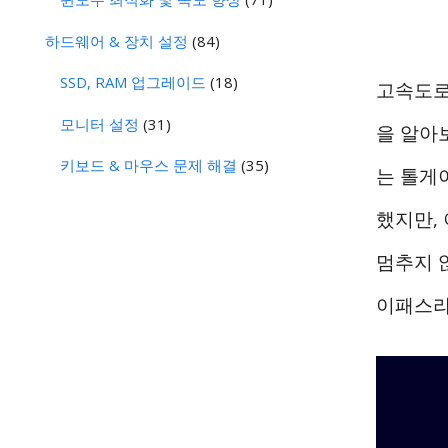
하드웨어 & 장치 설정
(84)
SSD, RAM 업그레이드
(18)
고속도로
모니터 설정
(31)
을 알아
키보드 & 마우스 문제 해결
(35)
는 톨게
했지만,
멈추지 
이패스라