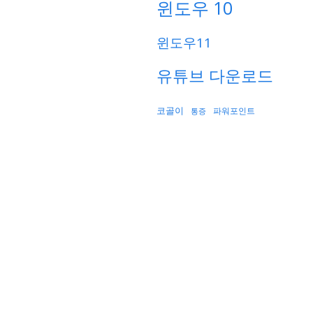
윈도우 10
윈도우11
유튜브 다운로드
코골이
파워포인트
통증