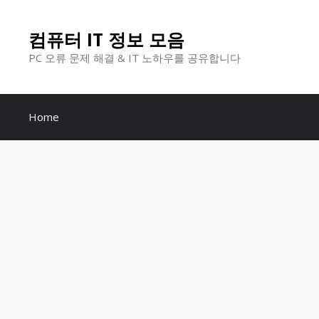
컨
컴퓨터 IT 정보 모음
텐
PC 오류 문제 해결 & IT 노하우를 공유합니다
츠
로
Home
건
너
뛰
기