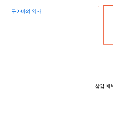
구아바의 역사
삽입 메