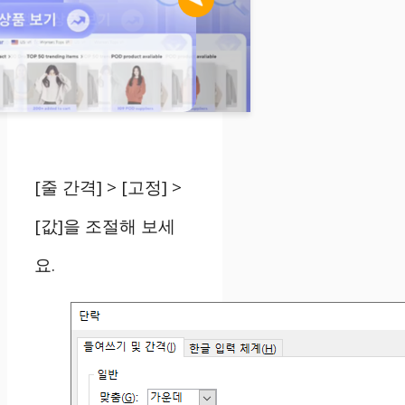
[줄 간격] > [고정] >
[값]을 조절해 보세
요.