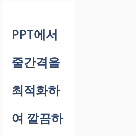
PPT에서
줄간격을
최적화하
여 깔끔하