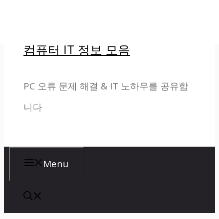
컨
텐
컴퓨터 IT 정보 모음
츠
로
PC 오류 문제 해결 & IT 노하우를 공유합
건
니다
너
뛰
기
Menu