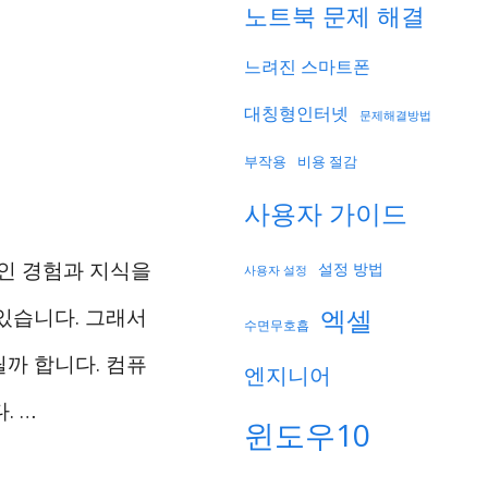
노트북 문제 해결
느려진 스마트폰
대칭형인터넷
문제해결방법
부작용
비용 절감
사용자 가이드
적인 경험과 지식을
설정 방법
사용자 설정
있습니다. 그래서
엑셀
수면무호흡
까 합니다. 컴퓨
엔지니어
. …
윈도우10