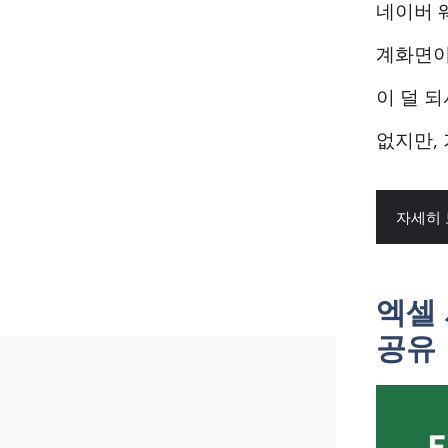
네이버 
계화면이
이 덜 
없지만,
자세히
엑셀
공유