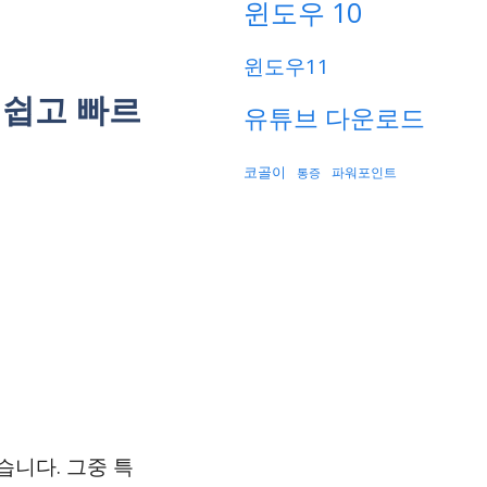
윈도우 10
윈도우11
 쉽고 빠르
유튜브 다운로드
코골이
파워포인트
통증
습니다. 그중 특