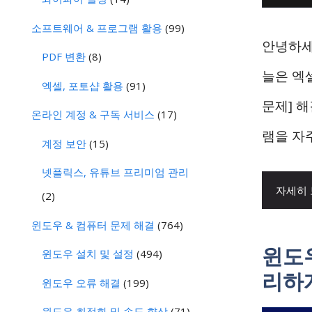
소프트웨어 & 프로그램 활용
(99)
안녕하세
PDF 변환
(8)
늘은 엑
엑셀, 포토샵 활용
(91)
문제] 
온라인 계정 & 구독 서비스
(17)
램을 자주
계정 보안
(15)
넷플릭스, 유튜브 프리미엄 관리
자세히
(2)
윈도우 & 컴퓨터 문제 해결
(764)
윈도
윈도우 설치 및 설정
(494)
리하
윈도우 오류 해결
(199)
윈도우 최적화 및 속도 향상
(71)