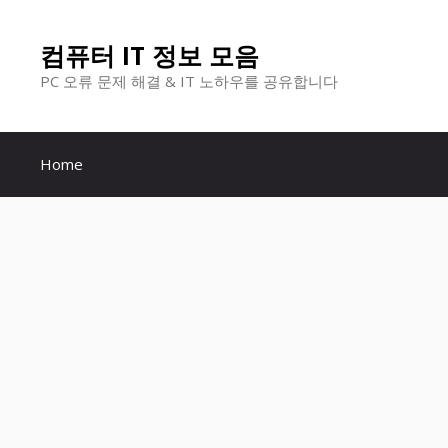
컨
컴퓨터 IT 정보 모음
텐
PC 오류 문제 해결 & IT 노하우를 공유합니다
츠
로
Home
건
너
뛰
기